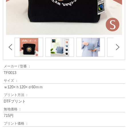
メーカー / 型番 ：
TF0013
サイズ ：
ｗ120×ｈ120×ｄ60ｍｍ
プリント方法 ：
DTFプリント
無地価格 ：
715円
プリント価格 ：