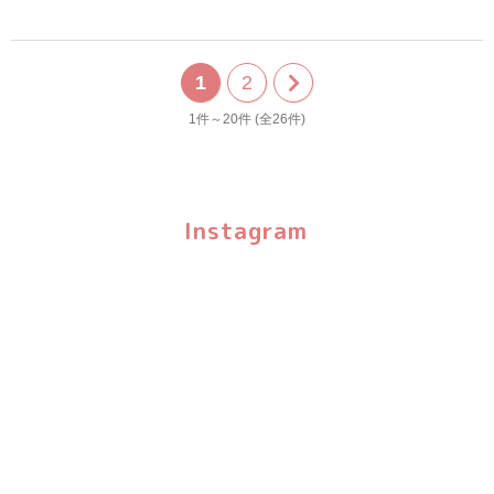
1
2
次
1件～20件 (全26件)
の
20
Instagram
件