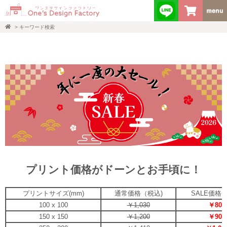
>
キーワード検索
プリント価格がドーンとお手頃に！
プリントサイズ(mm)
通常価格（税込)
SALE価格
100 x 100
￥1,030
￥800
150 x 150
￥1,200
￥900