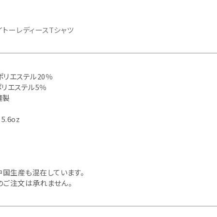
イトーレディースTシャツ
ポリエステル20％
ポリエステル5％
縫製
5.6oz
中国生産も混在しています。
のご注文は承れません。