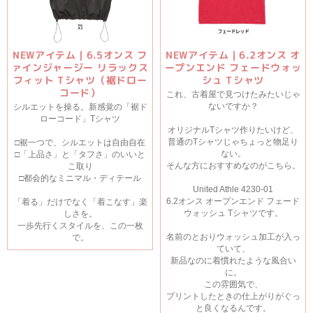
NEWアイテム｜6.5オンス フ
NEWアイテム｜6.2オンス オ
ァインジャージー リラックス
ープンエンド フェードウォッ
フィット Tシャツ（裾ドロー
シュ Tシャツ
コード）
これ、古着屋で見つけたみたいじゃ
ないですか？
シルエットを操る。新感覚の「裾ド
ローコード」Tシャツ
オリジナルTシャツ作りたいけど、
普通のTシャツじゃちょっと物足り
□裾一つで、シルエットは自由自在
ない。
□「上品さ」と「タフさ」のいいと
そんな方におすすめなのがこちら。
こ取り
□都会的なミニマル・ディテール
United Athle 4230-01
6.2オンス オープンエンド フェード
「着る」だけでなく「着こなす」楽
ウォッシュ Tシャツです。
しさを。
一歩先行くスタイルを、この一枚
名前のとおりウォッシュ加工が入っ
で。
ていて、
新品なのに着慣れたような風合い
に。
この雰囲気で、
プリントしたときの仕上がりがぐっ
と良くなるんです。