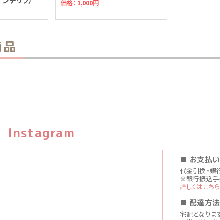
1インチリブ）
価格：
1,000円
商品
Instagram
■ お支払
代金引換・銀
※銀行振込手
詳しくはこちら
■ 配達方法
宅配となりま