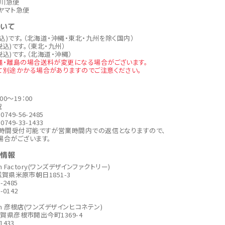
川急便
ヤマト急便
ついて
税込)です。（北海道・沖縄・東北・九州を除く国内）
税込)です。（東北・九州）
税込)です。（北海道・沖縄）
縄・離島の場合送料が変更になる場合がございます。
て別途かかる場合がありますのでご注意ください。
00～19：00
祝
749-56-2485
749-33-1433
4時間受付可能ですが営業時間内での返信となりますので、
場合がございます。
社情報
ign Factory(ワンズデザインファクトリー)
6 滋賀県米原市朝日1851-3
6-2485
6-0142
sign 彦根店(ワンズデザインヒコネテン)
6滋賀県彦根市開出今町1369-4
-1433