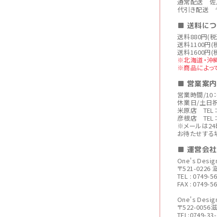
通常配送 佐
代引き配送 
■ 送料に
送料880円(
送料1100円(
送料1600円(
※北海道・沖
※商品によっ
■ 営業案内
営業時間/10：
休業日/土日
米原店 TEL：0
彦根店 TEL：0
※メールは2
お待たせする
■ 運営会
One's Des
〒521-022
TEL : 0749-5
FAX : 0749-5
One's De
〒522-005
TEL:0749-33