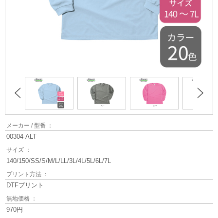
メーカー / 型番 ：
00304-ALT
サイズ ：
140/150/SS/S/M/L/LL/3L/4L/5L/6L/7L
プリント方法 ：
DTFプリント
無地価格 ：
970円