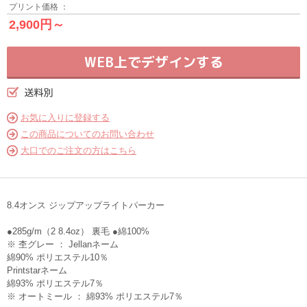
プリント価格 ：
2,900円～
WEB上でデザインする
お気に入りに登録する
この商品についてのお問い合わせ
大口でのご注文の方はこちら
8.4オンス ジップアップライトパーカー
●285g/m（2 8.4oz） 裏毛 ●綿100%
※ 杢グレー ： Jellanネーム
綿90% ポリエステル10％
Printstarネーム
綿93% ポリエステル7％
※ オートミール ： 綿93% ポリエステル7％