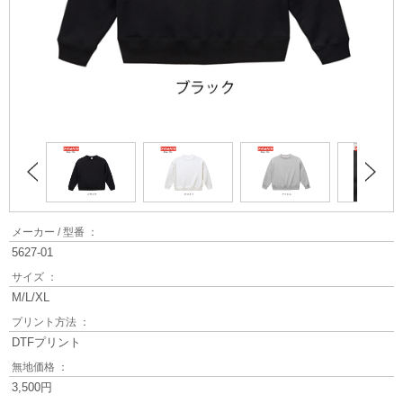
メーカー / 型番 ：
5627-01
サイズ ：
M/L/XL
プリント方法 ：
DTFプリント
無地価格 ：
3,500円