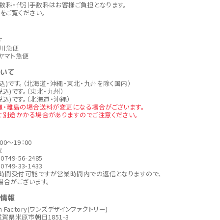
数料・代引手数料はお客様ご負担となります。
をご覧ください。
す
川急便
ヤマト急便
ついて
税込)です。（北海道・沖縄・東北・九州を除く国内）
税込)です。（東北・九州）
税込)です。（北海道・沖縄）
縄・離島の場合送料が変更になる場合がございます。
て別途かかる場合がありますのでご注意ください。
00～19：00
祝
749-56-2485
749-33-1433
4時間受付可能ですが営業時間内での返信となりますので、
場合がございます。
社情報
ign Factory(ワンズデザインファクトリー)
6 滋賀県米原市朝日1851-3