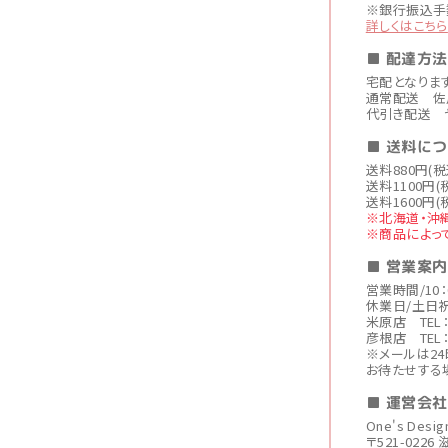
※銀行振込手
詳しくはこちら
■ 配達方法
宅配となりま
通常配送 佐
代引き配送 
■ 送料に
送料880円(
送料1100円(
送料1600円(
※北海道・沖
※商品によっ
■ 営業案内
営業時間/10：
休業日/土日
米原店 TEL：0
彦根店 TEL：0
※メールは2
お待たせする
■ 運営会
One's Des
〒521-022