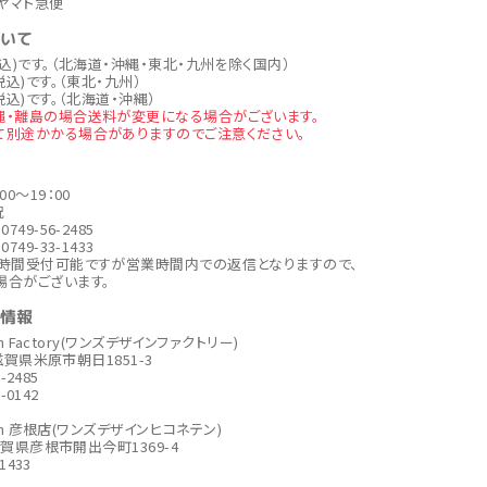
ヤマト急便
ついて
税込)です。（北海道・沖縄・東北・九州を除く国内）
税込)です。（東北・九州）
税込)です。（北海道・沖縄）
縄・離島の場合送料が変更になる場合がございます。
て別途かかる場合がありますのでご注意ください。
00～19：00
祝
749-56-2485
749-33-1433
4時間受付可能ですが営業時間内での返信となりますので、
場合がございます。
社情報
ign Factory(ワンズデザインファクトリー)
6 滋賀県米原市朝日1851-3
6-2485
6-0142
sign 彦根店(ワンズデザインヒコネテン)
6滋賀県彦根市開出今町1369-4
-1433