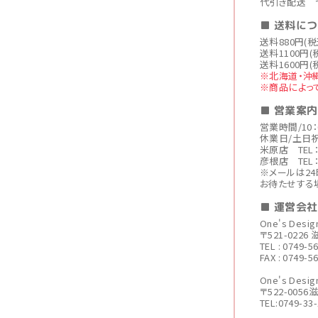
代引き配送 
■ 送料に
送料880円(
送料1100円(
送料1600円(
※北海道・沖
※商品によっ
■ 営業案内
営業時間/10：
休業日/土日
米原店 TEL：0
彦根店 TEL：0
※メールは2
お待たせする
■ 運営会
One's Des
〒521-022
TEL : 0749-5
FAX : 0749-5
One's De
〒522-005
TEL:0749-33