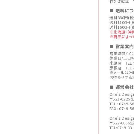
代引き配送 
■ 送料に
送料880円(
送料1100円(
送料1600円(
※北海道・沖
※商品によっ
■ 営業案内
営業時間/10：
休業日/土日
米原店 TEL：0
彦根店 TEL：0
※メールは2
お待たせする
■ 運営会
One's Des
〒521-022
TEL : 0749-5
FAX : 0749-5
One's De
〒522-005
TEL:0749-33