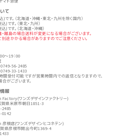
ヤマト急便
ついて
税込)です。（北海道・沖縄・東北・九州を除く国内）
税込)です。（東北・九州）
税込)です。（北海道・沖縄）
縄・離島の場合送料が変更になる場合がございます。
て別途かかる場合がありますのでご注意ください。
00～19：00
祝
749-56-2485
749-33-1433
4時間受付可能ですが営業時間内での返信となりますので、
場合がございます。
社情報
ign Factory(ワンズデザインファクトリー)
6 滋賀県米原市朝日1851-3
6-2485
6-0142
sign 彦根店(ワンズデザインヒコネテン)
6滋賀県彦根市開出今町1369-4
-1433