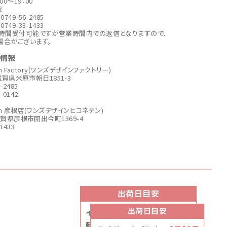
00～19：00
祝
749-56-2485
749-33-1433
4時間受付可能ですが営業時間内での返信となりますので、
場合がございます。
社情報
ign Factory(ワンズデザインファクトリー)
6 滋賀県米原市朝日1851-3
6-2485
6-0142
sign 彦根店(ワンズデザインヒコネテン)
6滋賀県彦根市開出今町1369-4
-1433
出荷日目安
出荷日目安
8月20日
インクジェットプリント
8月20日
転写プリント