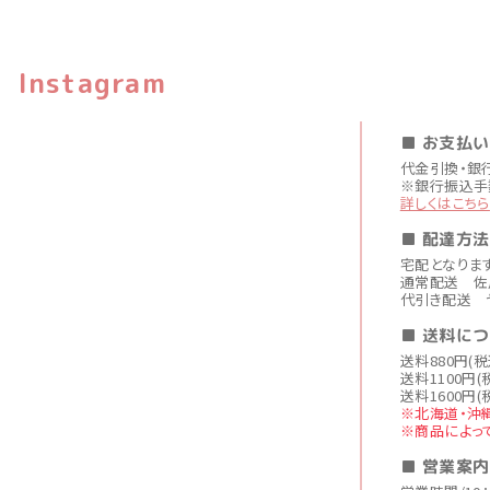
Instagram
■ お支払
代金引換・銀
※銀行振込手
詳しくはこちら
■ 配達方法
宅配となりま
通常配送 佐
代引き配送 
■ 送料に
送料880円(
送料1100円(
送料1600円(
※北海道・沖
※商品によっ
■ 営業案内