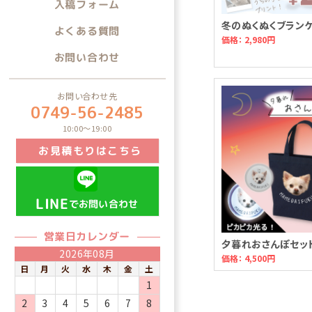
入稿フォーム
冬のぬくぬくブラン
よくある質問
価格： 2,980円
お問い合わせ
お問い合わせ先
0749-56-2485
10:00～19:00
お見積もりはこちら
LINE
でお問い合わせ
営業日カレンダー
夕暮れおさんぽセッ
2026年08月
価格： 4,500円
日
月
火
水
木
金
土
1
2
3
4
5
6
7
8