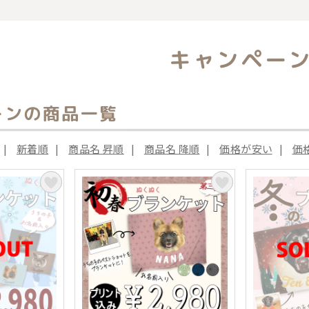
覧
キャンペー
ーンの商品一覧
|
新着順
|
商品名 昇順
|
商品名 降順
|
価格が安い
|
価