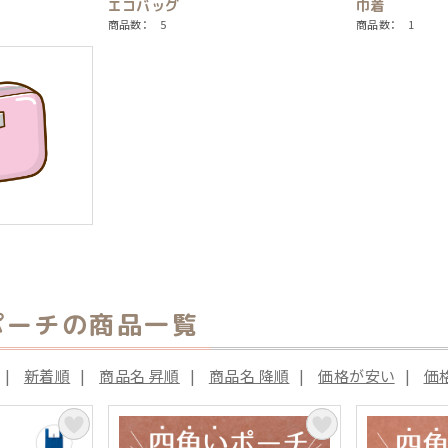
エコバッグ
巾着
商品数： 5
商品数： 1
ポーチの商品一覧
|
新着順
|
商品名 昇順
|
商品名 降順
|
価格が安い
|
価