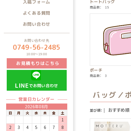
トートバッグ
入稿フォーム
商品数： 15
よくある質問
お問い合わせ
お問い合わせ先
0749-56-2485
10:00～19:00
お見積もりはこちら
ポーチ
商品数： 3
LINE
でお問い合わせ
バッグ／
営業日カレンダー
2026年08月
|
おすすめ順
並び順：
日
月
火
水
木
金
土
1
2
3
4
5
6
7
8