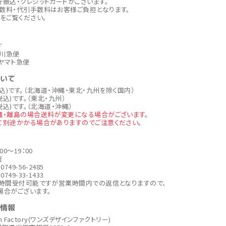
行振込・クレジットカードがございます。
数料・代引手数料はお客様ご負担となります。
をご覧ください。
す
川急便
ヤマト急便
ついて
税込)です。（北海道・沖縄・東北・九州を除く国内）
税込)です。（東北・九州）
税込)です。（北海道・沖縄）
縄・離島の場合送料が変更になる場合がございます。
て別途かかる場合がありますのでご注意ください。
00～19：00
祝
749-56-2485
749-33-1433
4時間受付可能ですが営業時間内での返信となりますので、
場合がございます。
社情報
ign Factory(ワンズデザインファクトリー)