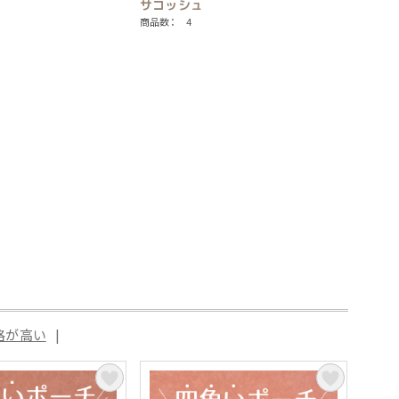
サコッシュ
商品数： 4
格が高い
|