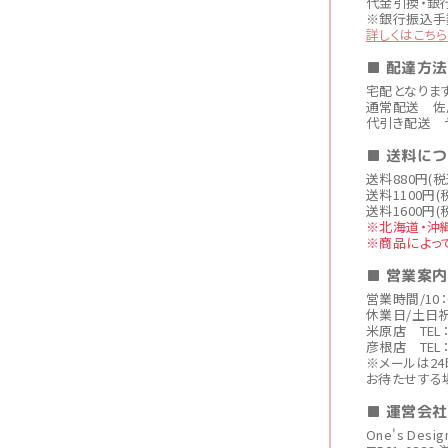
代金引換・銀
※銀行振込手
詳しくはこちら
■ 配達方法
宅配となりま
通常配送 佐
代引き配送 
■ 送料に
送料880円(
送料1100円(
送料1600円(
※北海道・沖
※商品によっ
■ 営業案内
営業時間/10：
休業日/土日
米原店 TEL：0
彦根店 TEL：0
※メールは2
お待たせする
■ 運営会
One's Des