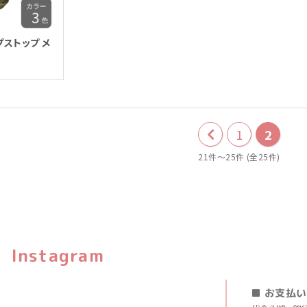
プストップ メ
1
2
前
21件～25件 (全25件)
の
20
件
Instagram
■ お支払