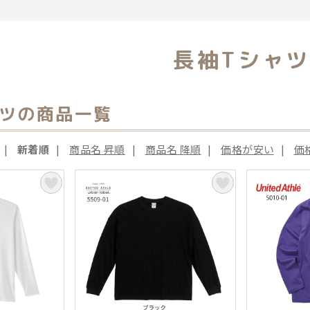
覧
長袖Tシャ
ャツの商品一覧
|
新着順
|
商品名 昇順
|
商品名 降順
|
価格が安い
|
価