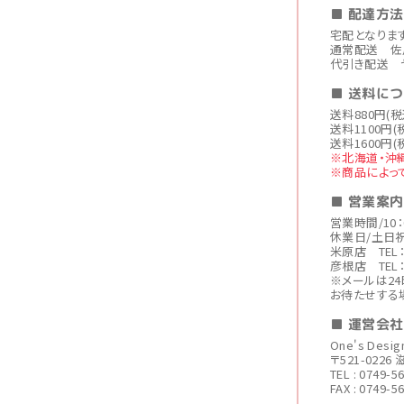
■ 配達方法
宅配となりま
通常配送 佐
代引き配送 
■ 送料に
送料880円(
送料1100円(
送料1600円(
※北海道・沖
※商品によっ
■ 営業案内
営業時間/10：
休業日/土日
米原店 TEL：0
彦根店 TEL：0
※メールは2
お待たせする
■ 運営会
One's Des
〒521-022
TEL : 0749-5
FAX : 0749-5