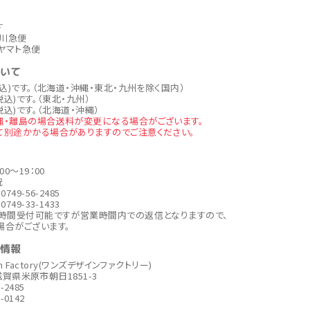
す
川急便
ヤマト急便
ついて
税込)です。（北海道・沖縄・東北・九州を除く国内）
税込)です。（東北・九州）
税込)です。（北海道・沖縄）
縄・離島の場合送料が変更になる場合がございます。
て別途かかる場合がありますのでご注意ください。
00～19：00
祝
749-56-2485
749-33-1433
4時間受付可能ですが営業時間内での返信となりますので、
場合がございます。
社情報
ign Factory(ワンズデザインファクトリー)
6 滋賀県米原市朝日1851-3
6-2485
6-0142