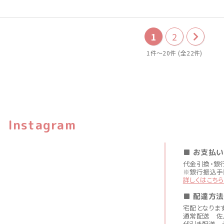
1
2
次
1件～20件 (全22件)
の
20
件
Instagram
■ お支払
代金引換・銀
※銀行振込手
詳しくはこちら
■ 配達方法
宅配となりま
通常配送 佐
代引き配送 