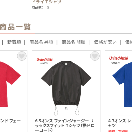
ドライＴシャツ
商品数： 5
の商品一覧
|
新着順
|
商品名 昇順
|
商品名 降順
|
価格が安い
|
価
エンド フェー
6.5オンス ファインジャージー リ
4.7オンス 
ラックスフィット Tシャツ（裾ドロ
ャツ
ーコード）
価格： 730円