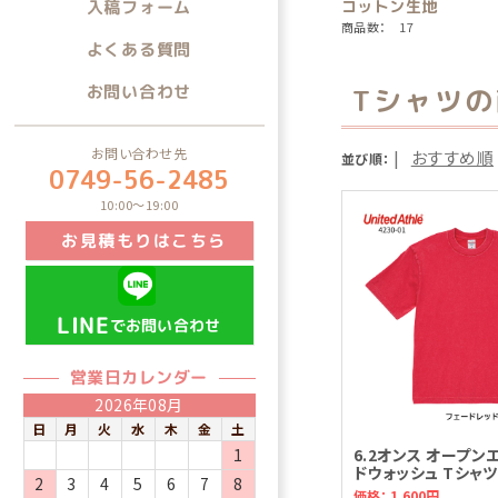
コットン生地
入稿フォーム
商品数： 17
よくある質問
お問い合わせ
Tシャツ
お問い合わせ先
|
おすすめ順
並び順：
0749-56-2485
10:00～19:00
お見積もりはこちら
LINE
でお問い合わせ
営業日カレンダー
2026年08月
日
月
火
水
木
金
土
1
6.2オンス オープン
ドウォッシュ Tシャツ
2
3
4
5
6
7
8
価格： 1,600円