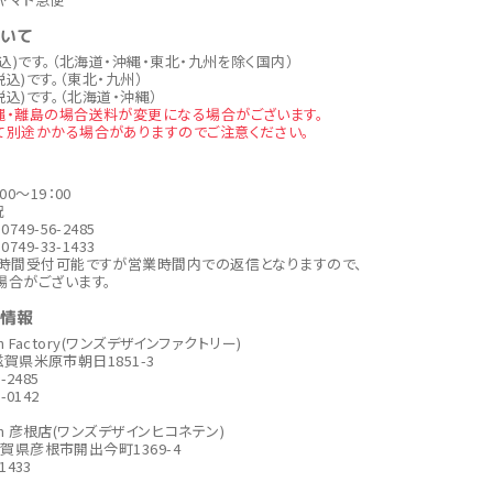
ついて
税込)です。（北海道・沖縄・東北・九州を除く国内）
税込)です。（東北・九州）
税込)です。（北海道・沖縄）
縄・離島の場合送料が変更になる場合がございます。
て別途かかる場合がありますのでご注意ください。
00～19：00
祝
749-56-2485
749-33-1433
4時間受付可能ですが営業時間内での返信となりますので、
場合がございます。
社情報
ign Factory(ワンズデザインファクトリー)
6 滋賀県米原市朝日1851-3
6-2485
6-0142
sign 彦根店(ワンズデザインヒコネテン)
6滋賀県彦根市開出今町1369-4
-1433