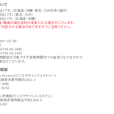
ついて
税込)です。（北海道・沖縄・東北・九州を除く国内）
税込)です。（東北・九州）
税込)です。（北海道・沖縄）
縄・離島の場合送料が変更になる場合がございます。
て別途かかる場合がありますのでご注意ください。
00～19：00
祝
749-56-2485
749-33-1433
4時間受付可能ですが営業時間内での返信となりますので、
場合がございます。
社情報
ign Factory(ワンズデザインファクトリー)
6 滋賀県米原市朝日1851-3
6-2485
6-0142
sign 彦根店(ワンズデザインヒコネテン)
6滋賀県彦根市開出今町1369-4
-1433